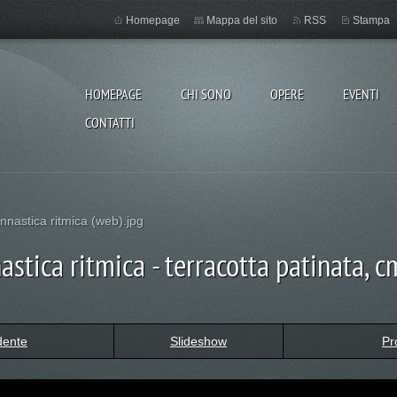
Homepage
Mappa del sito
RSS
Stampa
HOMEPAGE
CHI SONO
OPERE
EVENTI
CONTATTI
innastica ritmica (web).jpg
astica ritmica - terracotta patinata,
dente
Slideshow
Pr