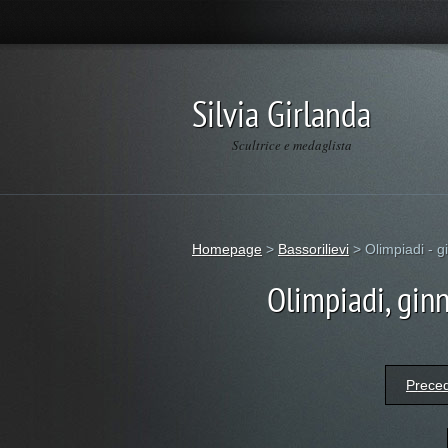
Silvia Girlanda
Scultrice e medaglista
Homepage
>
Bassorilievi
>
Olimpiadi - g
Olimpiadi, ginn
Prece